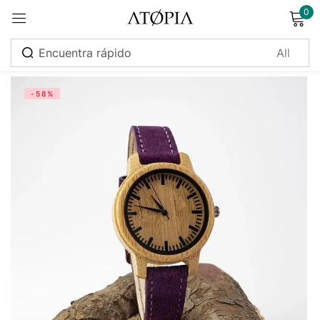
0
Sign in
-58%
Remember me
Lost password?
Log in
Create an account