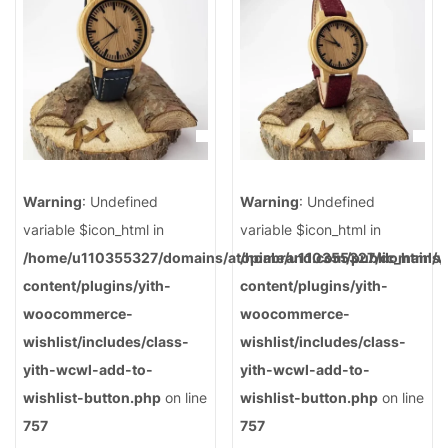
Warning
: Undefined
Warning
: Undefined
variable $icon_html in
variable $icon_html in
/home/u110355327/domains/atopiabrand.com/public_html/
/home/u110355327/domains/a
content/plugins/yith-
content/plugins/yith-
woocommerce-
woocommerce-
wishlist/includes/class-
wishlist/includes/class-
yith-wcwl-add-to-
yith-wcwl-add-to-
wishlist-button.php
on line
wishlist-button.php
on line
757
757