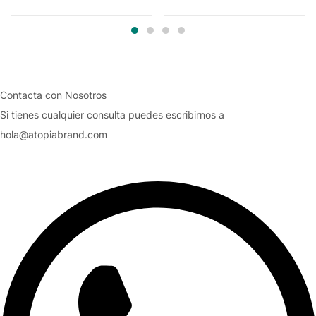
precio
precio
precio
precio
original
actual
original
actual
era:
es:
era:
es:
30,19 €.
18,14 €.
43,50 €.
18,14 €.
Contacta con Nosotros
Si tienes cualquier consulta puedes escribirnos a
hola@atopiabrand.com