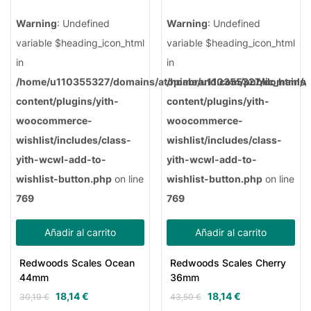
Warning
: Undefined
Warning
: Undefined
variable $heading_icon_html
variable $heading_icon_html
in
in
/home/u110355327/domains/atopiabrand.com/public_html/
/home/u110355327/domains/a
content/plugins/yith-
content/plugins/yith-
woocommerce-
woocommerce-
wishlist/includes/class-
wishlist/includes/class-
yith-wcwl-add-to-
yith-wcwl-add-to-
wishlist-button.php
on line
wishlist-button.php
on line
769
769
Añadir al carrito
Añadir al carrito
Redwoods Scales Ocean
Redwoods Scales Cherry
44mm
36mm
18,14
€
18,14
€
30,19
€
43,50
€
El
El
El
El