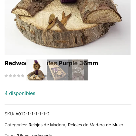
El
El
18,14
€
43,50
€
precio
precio
original
actual
Redwoods Scales Purple 36mm
era:
es:
43,50 €.
18,14 €.
0
customer reviews
4 disponibles
SKU:
A012-1-1-1-1-1-2
Categories:
Relojes de Madera
Relojes de Madera de Mujer
Tags:
36mm
redwoods